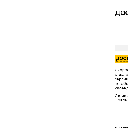
ДОС
ДОС
Скорос
отделе
Украин
но обы
календ
Стоимо
Новой