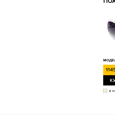
ПО
МОДЕЛ
1145
К
в н