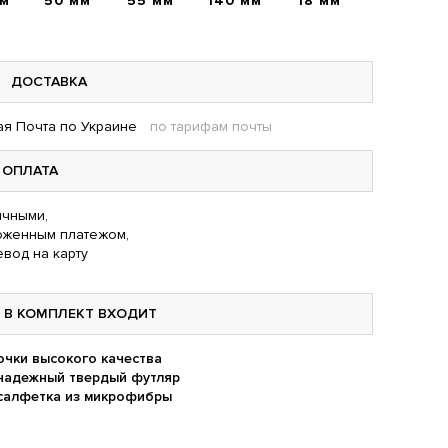
мм
50 мм
55 мм
140 мм
18 мм
ДОСТАВКА
я Почта по Украине
по тарифам почты
ОПЛАТА
чными,
оженным платежом,
вод на карту
В КОМПЛЕКТ ВХОДИТ
очки высокого качества
надежный твердый футляр
салфетка из микрофибры