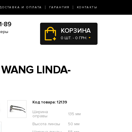
ДОСТАВКА И ОПЛАТА
ГАРАНТИЯ
КОНТАКТЫ
КОРЗИНА
жеры
0 ШТ. - 0 ГРН.
WANG LINDA-
Код товара: 12139
Ширина
135 мм
оправы
Высота линзы
50 мм
Ширина линзы
55 мм