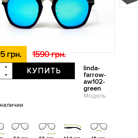
5 грн.
1590 грн.
linda-
КУПИТЬ
farrow-
aw102-
green
Модель
 наличии