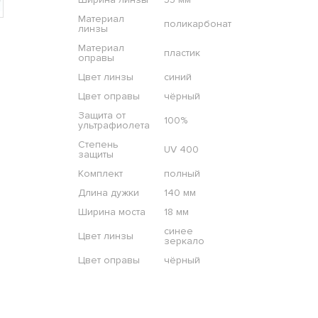
Материал
поликарбонат
линзы
Материал
пластик
оправы
Цвет линзы
синий
Цвет оправы
чёрный
Защита от
100%
ультрафиолета
Степень
UV 400
защиты
Комплект
полный
Длина дужки
140 мм
Ширина моста
18 мм
синее
Цвет линзы
зеркало
Цвет оправы
чёрный