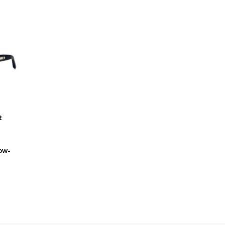
2
ow-