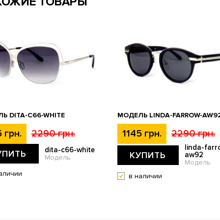
ХОЖИЕ ТОВАРЫ
Ь DITA-C66-WHITE
МОДЕЛЬ LINDA-FARROW-AW9
 грн.
2290 грн.
1145 грн.
2290 грн.
linda-farr
dita-c66-white
УПИТЬ
КУПИТЬ
aw92
Модель
Модель
аличии
в наличии