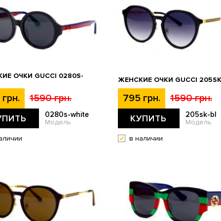
ИЕ ОЧКИ GUCCI 0280S-
ЖЕНСКИЕ ОЧКИ GUCCI 205SK
 грн.
1590 грн.
795 грн.
1590 грн.
0280s-white
205sk-bl
УПИТЬ
КУПИТЬ
Модель
Модель
аличии
в наличии