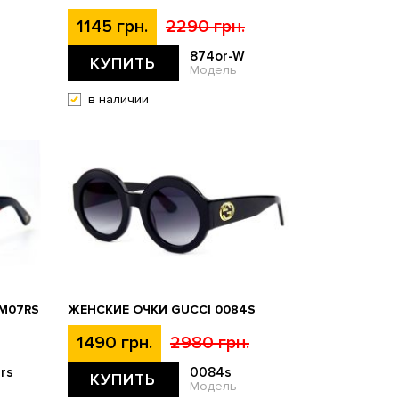
1145 грн.
2290 грн.
874or-W
КУПИТЬ
Модель
в наличии
-M07RS
ЖЕНСКИЕ ОЧКИ GUCCI 0084S
1490 грн.
2980 грн.
rs
0084s
КУПИТЬ
Модель