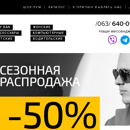
ШОУ-РУМ
КАТАЛОГ
9 ПРИЧИН ВЫБРАТЬ НАС
Y BAN
ЖЕНСКИЕ
Наши мессенд
КСЕССУАРЫ
КОМПЬЮТЕРНЫЕ
ЕТСКИЕ
ВОДИТЕЛЬСКИЕ
СЕЗОННАЯ
РАСПРОДАЖА
-50%