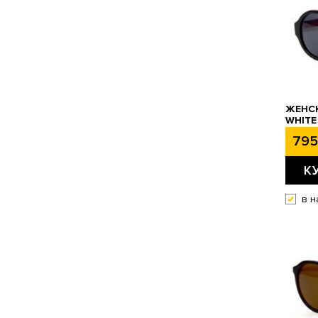
ЖЕНСК
WHITE
795
К
в н