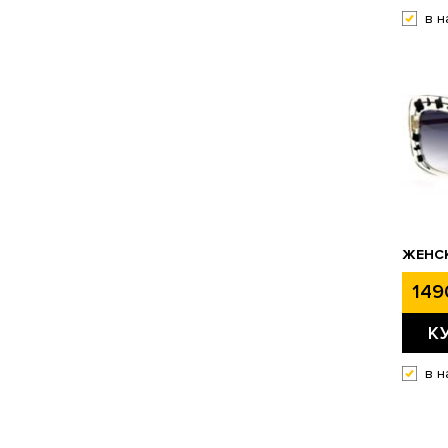
в н
ЖЕНСК
149
К
в н