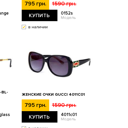
795 грн.
1590 грн.
ange
0152s
КУПИТЬ
Модель
в наличии
-BL-
ЖЕНСКИЕ ОЧКИ GUCCI 4011С01
795 грн.
1590 грн.
glass
4011с01
КУПИТЬ
Модель