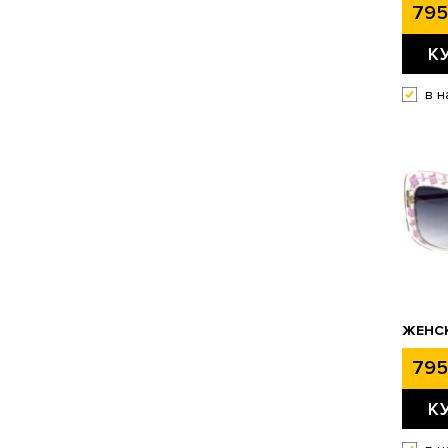
795
К
в н
ЖЕНСК
795
К