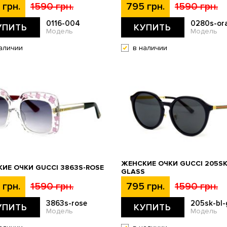
 грн.
1590 грн.
795 грн.
1590 грн.
0116-004
0280s-or
УПИТЬ
КУПИТЬ
Модель
Модель
аличии
в наличии
ЖЕНСКИЕ ОЧКИ GUCCI 205SK
ИЕ ОЧКИ GUCCI 3863S-ROSE
GLASS
 грн.
1590 грн.
795 грн.
1590 грн.
3863s-rose
205sk-bl-
УПИТЬ
КУПИТЬ
Модель
Модель