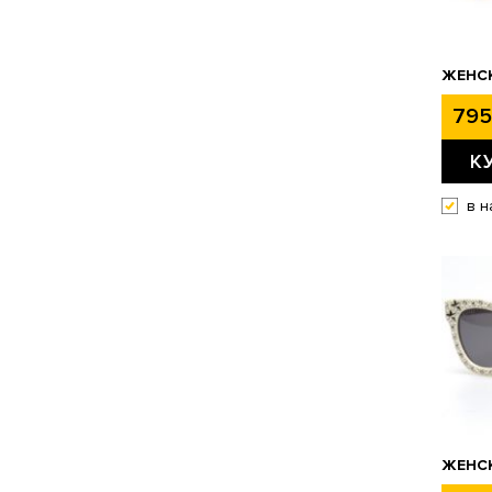
ЖЕНСК
795
К
в н
ЖЕНСК