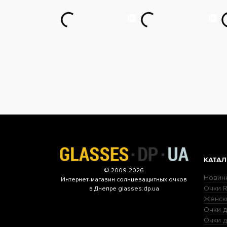
КАТАЛ
© 2009-2026
Новин
Интернет-магазин
солнцезащитных очков
Очки R
в Днепре glasses.dp.ua
Женск
Очки д
Очки 