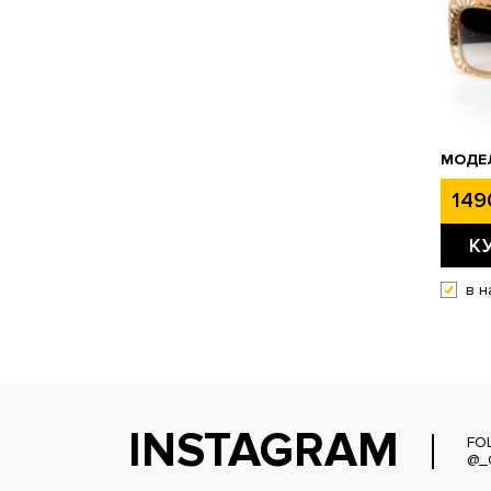
МОДЕЛ
149
К
в н
INSTAGRAM
FO
@_