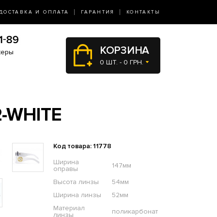
ДОСТАВКА И ОПЛАТА
ГАРАНТИЯ
КОНТАКТЫ
КОРЗИНА
жеры
0 ШТ. - 0 ГРН.
-WHITE
Код товара: 11778
Ширина
147мм
оправы
Высота линзы
54мм
Ширина линзы
52мм
Материал
поликарбонат
линзы