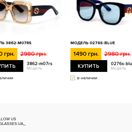
Ь 3862-M07RS
МОДЕЛЬ 0276S-BLUE
0 грн.
2980 грн.
1490 грн.
2980 грн.
3862-m07rs
0276s-bl
УПИТЬ
КУПИТЬ
Модель
Модель
аличии
в наличии
LLOW US
GLASSES.UA_