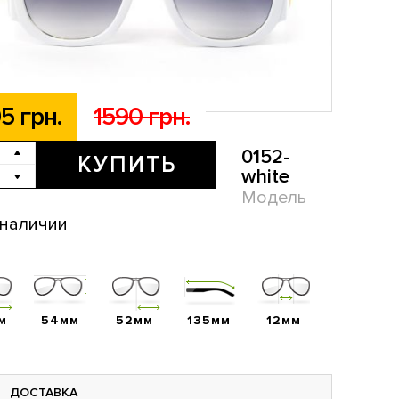
5 грн.
1590 грн.
0152-
КУПИТЬ
white
Модель
 наличии
м
54мм
52мм
135мм
12мм
ДОСТАВКА