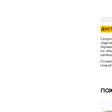
ДОС
Скорос
отделе
Украин
но обы
календ
Стоимо
Новой
ПО