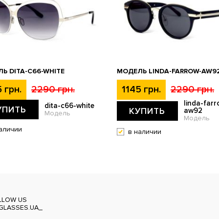
Ь DITA-C66-WHITE
МОДЕЛЬ LINDA-FARROW-AW9
 грн.
2290 грн.
1145 грн.
2290 грн.
linda-farr
dita-c66-white
УПИТЬ
КУПИТЬ
aw92
Модель
Модель
аличии
в наличии
LLOW US
GLASSES.UA_