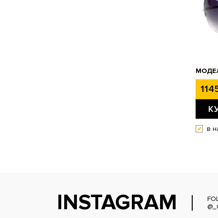
МОДЕЛ
1145
К
в н
INSTAGRAM
FO
@_