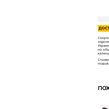
ДОС
Скорос
отделе
Украин
но обы
календ
Стоимо
Новой
ПО