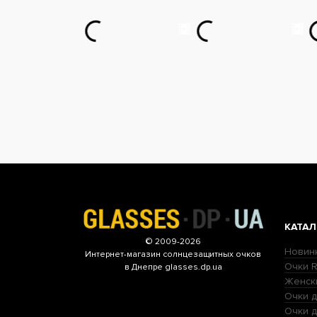
КАТАЛ
© 2009-2026
Новин
Интернет-магазин
солнцезащитных очков
Очки R
в Днепре glasses.dp.ua
Женск
Очки д
Очки 