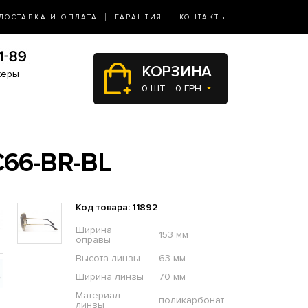
ДОСТАВКА И ОПЛАТА
ГАРАНТИЯ
КОНТАКТЫ
КОРЗИНА
жеры
0 ШТ. - 0 ГРН.
66-BR-BL
Код товара: 11892
Ширина
153 мм
оправы
Высота линзы
63 мм
Ширина линзы
70 мм
Материал
поликарбонат
линзы