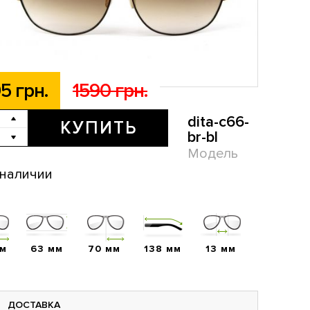
5 грн.
1590 грн.
dita-c66-
КУПИТЬ
br-bl
Модель
 наличии
мм
63 мм
70 мм
138 мм
13 мм
ДОСТАВКА