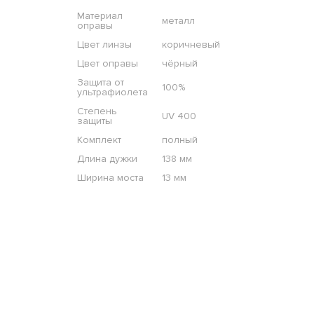
Материал
металл
оправы
Цвет линзы
коричневый
Цвет оправы
чёрный
Защита от
100%
ультрафиолета
Степень
UV 400
защиты
Комплект
полный
Длина дужки
138 мм
Ширина моста
13 мм