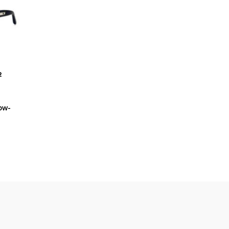
2
ow-