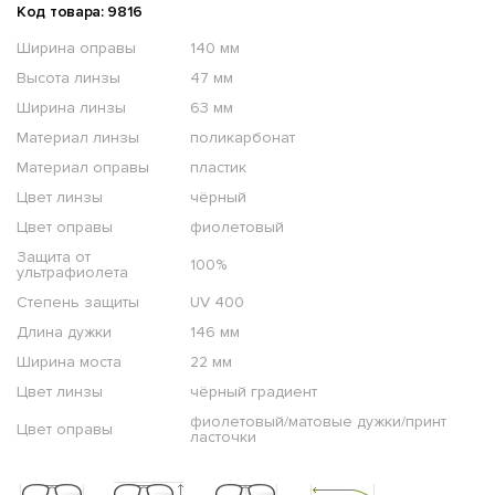
Код товара: 9816
Ширина оправы
140 мм
Высота линзы
47 мм
Ширина линзы
63 мм
Материал линзы
поликарбонат
Материал оправы
пластик
Цвет линзы
чёрный
Цвет оправы
фиолетовый
Защита от
100%
ультрафиолета
Степень защиты
UV 400
Длина дужки
146 мм
Ширина моста
22 мм
Цвет линзы
чёрный градиент
фиолетовый/матовые дужки/принт
Цвет оправы
ласточки