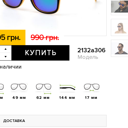
5 грн.
990 грн.
2132a306
КУПИТЬ
Модель
 наличии
мм
49 мм
62 мм
144 мм
17 мм
ДОСТАВКА