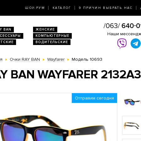
ШОУ-РУМ
КАТАЛОГ
9 ПРИЧИН ВЫБРАТЬ НАС
Y BAN
ЖЕНСКИЕ
Наши мессенд
КСЕССУАРЫ
КОМПЬЮТЕРНЫЕ
ЕТСКИЕ
ВОДИТЕЛЬСКИЕ
ая
Очки RAY BAN
Wayfarer
Модель 10693
Y BAN WAYFARER 2132A
Отправим сегодня