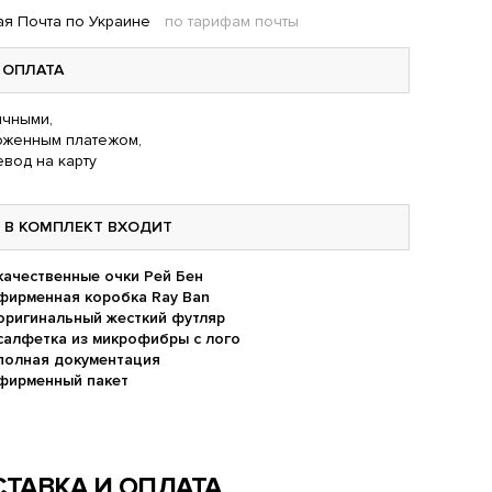
я Почта по Украине
по тарифам почты
ОПЛАТА
чными,
оженным платежом,
вод на карту
В КОМПЛЕКТ ВХОДИТ
качественные очки Рей Бен
фирменная коробка Ray Ban
оригинальный жесткий футляр
салфетка из микрофибры с лого
полная документация
фирменный пакет
ТАВКА И ОПЛАТА