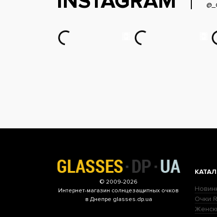
INSTAGRAM
@_
КАТАЛ
© 2009-2026
Новин
Интернет-магазин
солнцезащитных очков
Очки R
в Днепре glasses.dp.ua
Женск