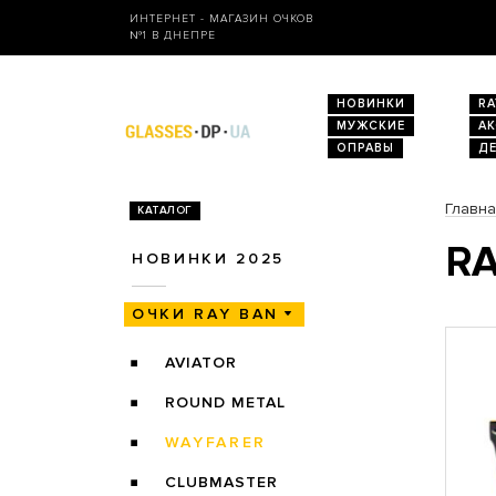
ИНТЕРНЕТ - МАГАЗИН ОЧКОВ
№1 В ДНЕПРЕ
НОВИНКИ
RA
МУЖСКИЕ
А
ОПРАВЫ
Д
Главн
КАТАЛОГ
RA
НОВИНКИ 2025
ОЧКИ RAY BAN
AVIATOR
ROUND METAL
WAYFARER
CLUBMASTER