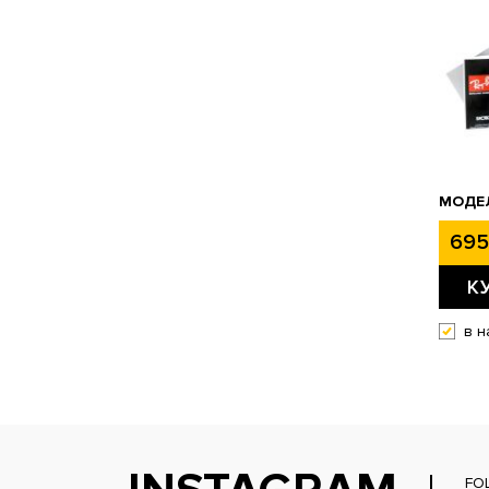
МОДЕЛ
695
К
в н
FO