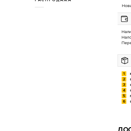
Нова
Нали
Нал
Пере
ДОС