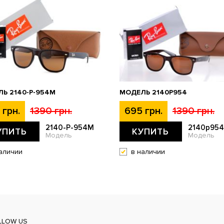
Ь 2140-P-954M
МОДЕЛЬ 2140P954
 грн.
1390 грн.
695 грн.
1390 грн.
2140-P-954M
2140p954
УПИТЬ
КУПИТЬ
Модель
Модель
аличии
в наличии
LLOW US