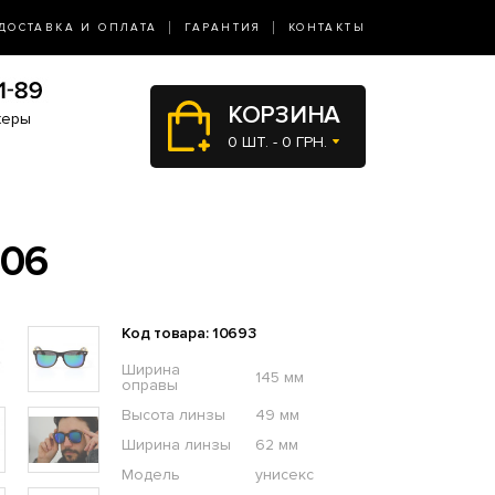
ДОСТАВКА И ОПЛАТА
ГАРАНТИЯ
КОНТАКТЫ
КОРЗИНА
жеры
0 ШТ. - 0 ГРН.
306
Код товара: 10693
Ширина
145 мм
оправы
Высота линзы
49 мм
Ширина линзы
62 мм
Модель
унисекс