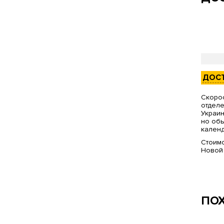
ДОС
Скорос
отделе
Украин
но обы
календ
Стоимо
Новой
ПО