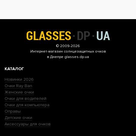
© 2009-2026
Интернет-магазин
солнцезащитных очков
в Днепре glasses.dp.ua
КАТАЛОГ
Новинки 2026
Очки Ray Ban
Женские очки
Очки для водителей
Очки для компьютера
Оправы
Детские очки
Аксессуары для очков