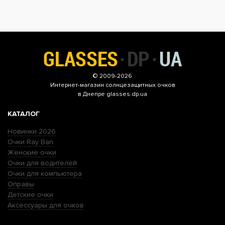
© 2009-2026
Интернет-магазин
солнцезащитных очков
в Днепре glasses.dp.ua
КАТАЛОГ
Новинки 2026
Очки Ray Ban
Женские очки
Очки для водителей
Очки для компьютера
Оправы
Детские очки
Аксессуары для очков