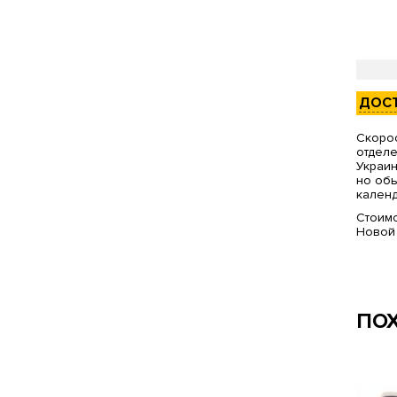
ДОС
Скорос
отделе
Украин
но обы
календ
Стоимо
Новой
ПО