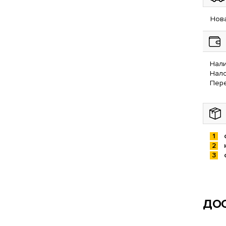
Нова
Нали
Нал
Пере
ДОС