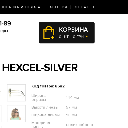
ДОСТАВКА И ОПЛАТА
ГАРАНТИЯ
КОНТАКТЫ
КОРЗИНА
жеры
0 ШТ. - 0 ГРН.
HEXCEL-SILVER
Код товара: 8682
Ширина
144 мм
оправы
Высота линзы
57 мм
Ширина линзы
58 мм
Материал
поликарбонат
линзы