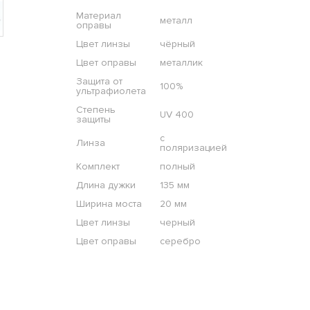
Материал
металл
оправы
Цвет линзы
чёрный
Цвет оправы
металлик
Защита от
100%
ультрафиолета
Степень
UV 400
защиты
с
Линза
поляризацией
Комплект
полный
Длина дужки
135 мм
Ширина моста
20 мм
Цвет линзы
черный
Цвет оправы
серебро