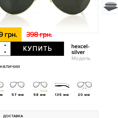
9 грн.
398 грн.
hexcel-
КУПИТЬ
silver
Модель
 наличии
мм
57 мм
58 мм
135 мм
20 мм
ДОСТАВКА