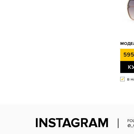
МОДЕЛ
595
К
в н
INSTAGRAM
FO
@_