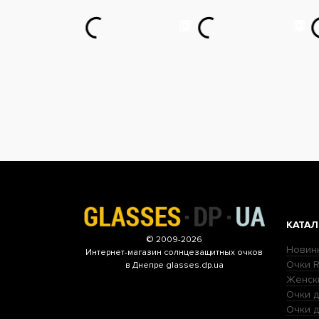
КАТАЛ
© 2009-2026
Новин
Интернет-магазин
солнцезащитных очков
Очки R
в Днепре glasses.dp.ua
Женск
Очки д
Очки 