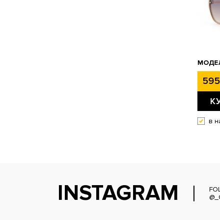
МОДЕЛ
595
К
в н
INSTAGRAM
FO
@_