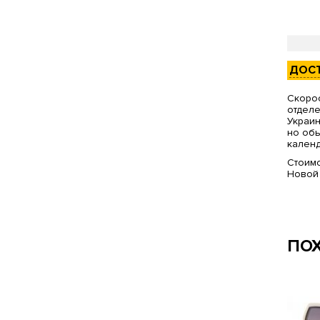
ДОС
Скорос
отделе
Украин
но обы
календ
Стоимо
Новой
ПО