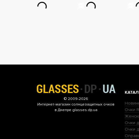
КАТАЛ
© 2009-2026
Новин
Интернет-магазин
солнцезащитных очков
Очки R
в Днепре glasses.dp.ua
Женск
Очки д
Очки 
Оправ