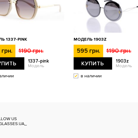
Ь 1337-PINK
МОДЕЛЬ 1903Z
 грн.
1190 грн.
595 грн.
1190 грн.
1337-pink
1903z
УПИТЬ
КУПИТЬ
Модель
Модель
аличии
в наличии
LLOW US
GLASSES.UA_