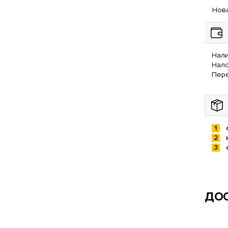
Нова
Нали
Нал
Пере
ДОС