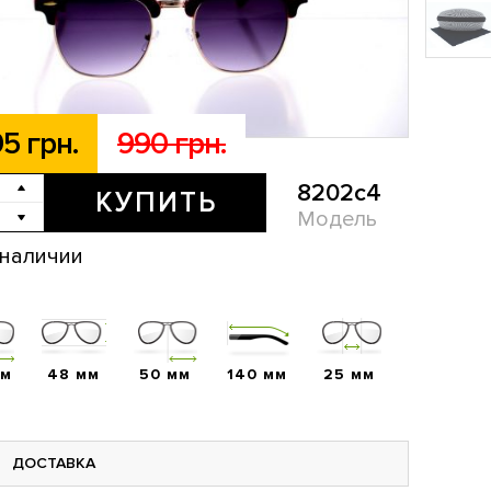
5 грн.
990 грн.
8202c4
КУПИТЬ
Модель
 наличии
мм
48 мм
50 мм
140 мм
25 мм
ДОСТАВКА