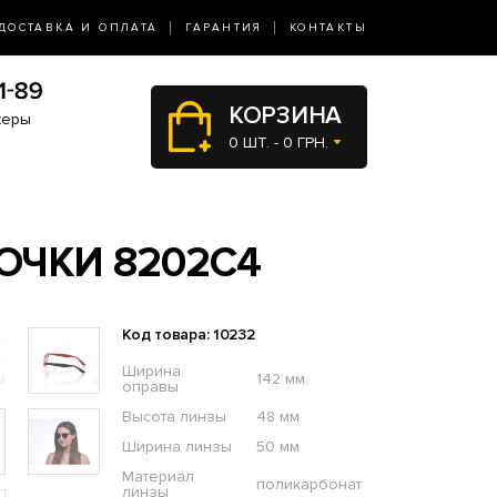
ДОСТАВКА И ОПЛАТА
ГАРАНТИЯ
КОНТАКТЫ
КОРЗИНА
жеры
0 ШТ. - 0 ГРН.
ОЧКИ 8202C4
Код товара: 10232
Ширина
142 мм
оправы
Высота линзы
48 мм
Ширина линзы
50 мм
Материал
поликарбонат
линзы