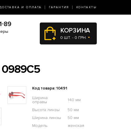
ДОСТАВКА И ОПЛАТА
ГАРАНТИЯ
КОНТАКТЫ
КОРЗИНА
жеры
0 ШТ. - 0 ГРН.
 0989C5
Код товара: 10491
Ширина
140 мм
оправы
Высота линзы
50 мм
Ширина линзы
50 мм
Модель
женская