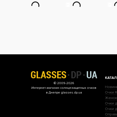
КАТАЛ
© 2009-2026
Новин
Интернет-магазин
солнцезащитных очков
Очки R
в Днепре glasses.dp.ua
Женск
Очки д
Очки 
Оправ