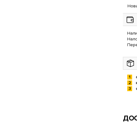
Нова
Нали
Нал
Пере
ДОС