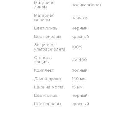
Материал
поликарбонат
линзы
Материал
пластик
оправы
Цвет линзы
черный
Цвет оправы
красный
Защита от
100%
ультрафиолета
Степень
UV 400
защиты
Комплект
полный
Длина дужки
140 мм
Ширина моста
15 мм
Цвет линзы
черный
Цвет оправы
красный