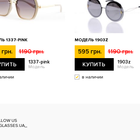
Ь 1337-PINK
МОДЕЛЬ 1903Z
 грн.
1190 грн.
595 грн.
1190 грн.
1337-pink
1903z
УПИТЬ
КУПИТЬ
Модель
Модель
аличии
в наличии
LLOW US
GLASSES.UA_