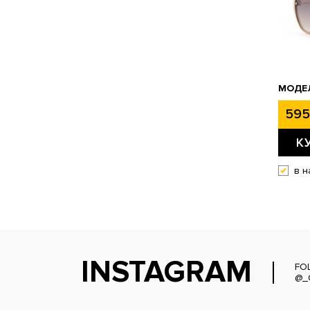
МОДЕЛ
595
К
в н
INSTAGRAM
FO
@_