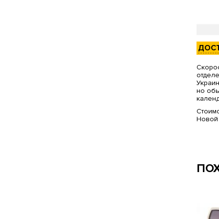
ДОС
Скорос
отделе
Украин
но обы
календ
Стоимо
Новой
ПО