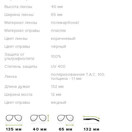
Высота линзы
40 мм
Ширина линзы
65 мм
Материал линзы
поликарбонат
Материал оправы
пластик
Цвет линзы
коричневый
Цвет оправы
чёрный
Защита от
100%
ультрафиолета
Степень защиты
UV 400
поляризованная T.A.C. 100,
Линза
толщина - 1,1 мм.
Длина дужки
132 мм
Ширина моста
12 мм
Цвет оправы
медный
135 мм
40 мм
65 мм
132 мм