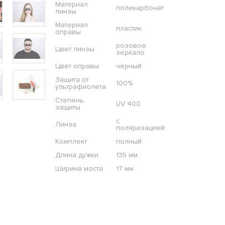
Материал
поликарбонат
линзы
Материал
пластик
оправы
розовое
Цвет линзы
зеркало
Цвет оправы
чёрный
Защита от
100%
ультрафиолета
Степень
UV 400
защиты
с
Линза
поляризацией
Комплект
полный
Длина дужки
135 мм
Ширина моста
17 мм