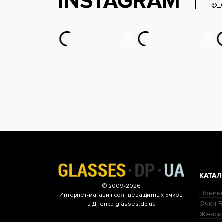
INSTAGRAM
@_
КАТАЛ
© 2009-2026
Новин
Интернет-магазин
солнцезащитных очков
Очки R
в Днепре glasses.dp.ua
Женск