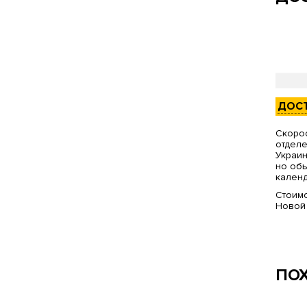
ДОС
Скорос
отделе
Украин
но обы
календ
Стоимо
Новой
ПО