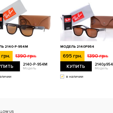
Ь 2140-P-954M
МОДЕЛЬ 2140P954
 грн.
1390 грн.
695 грн.
1390 грн.
2140-P-954M
2140p954
УПИТЬ
КУПИТЬ
Модель
Модель
аличии
в наличии
LLOW US