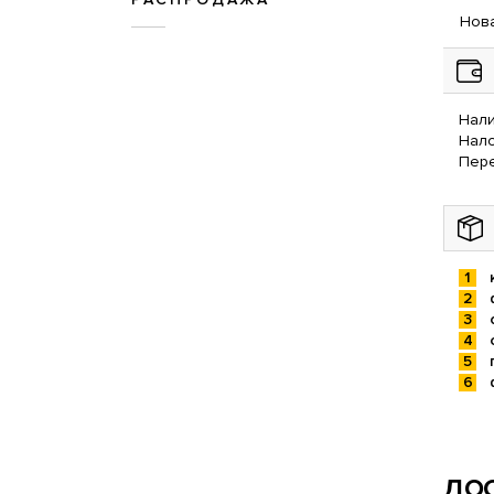
Нова
Нали
Нал
Пере
ДОС