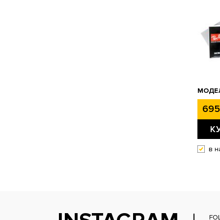
МОДЕЛ
695
К
в н
FO