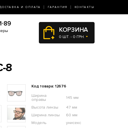
ДОСТАВКА И ОПЛАТА
ГАРАНТИЯ
КОНТАКТЫ
КОРЗИНА
жеры
0 ШТ. - 0 ГРН.
-8
Код товара: 12676
Ширина
145 мм
оправы
Высота линзы
47 мм
Ширина линзы
60 мм
Модель
унисекс