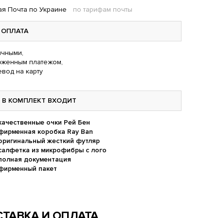
я Почта по Украине
по тарифам почты
ОПЛАТА
чными,
оженным платежом,
вод на карту
В КОМПЛЕКТ ВХОДИТ
качественные очки Рей Бен
фирменная коробка Ray Ban
оригинальный жесткий футляр
салфетка из микрофибры с лого
полная документация
фирменный пакет
ТАВКА И ОПЛАТА