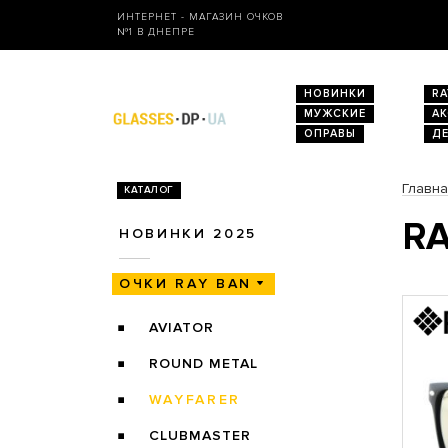
ИНТЕРНЕТ - МАГАЗИН ОЧКОВ
№1 В ДНЕПРЕ
НОВИНКИ
RA
МУЖСКИЕ
А
ОПРАВЫ
Д
Главн
КАТАЛОГ
RA
НОВИНКИ 2025
ОЧКИ RAY BAN
AVIATOR
ROUND METAL
WAYFARER
CLUBMASTER