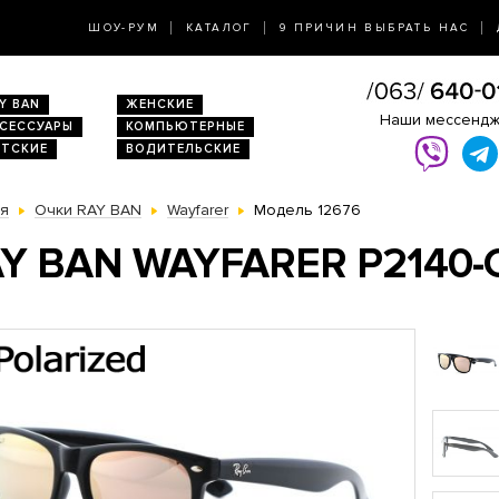
ШОУ-РУМ
КАТАЛОГ
9 ПРИЧИН ВЫБРАТЬ НАС
Y BAN
ЖЕНСКИЕ
Наши мессенд
КСЕССУАРЫ
КОМПЬЮТЕРНЫЕ
ЕТСКИЕ
ВОДИТЕЛЬСКИЕ
ая
Очки RAY BAN
Wayfarer
Модель 12676
Y BAN WAYFARER P2140-C