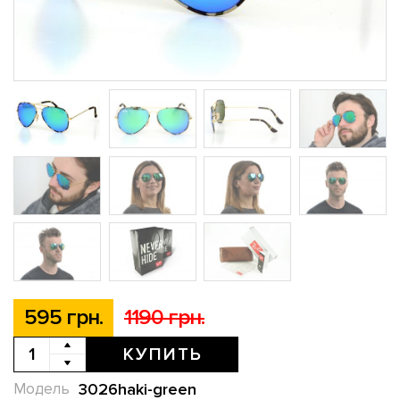
595 грн.
1190 грн.
КУПИТЬ
3026haki-green
Модель