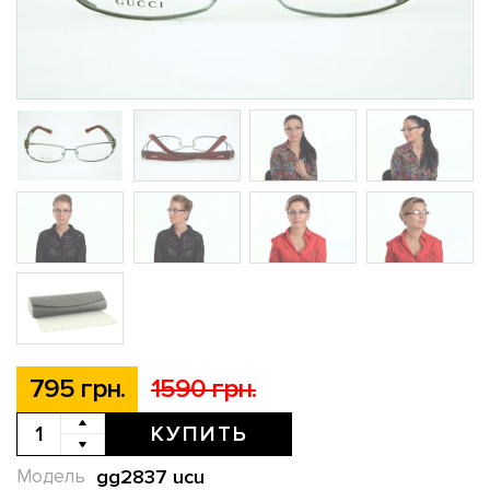
795 грн.
1590 грн.
КУПИТЬ
gg2837 ucu
Модель