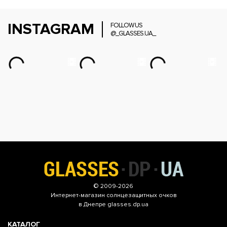
INSTAGRAM
FOLLOW US
@_GLASSES.UA_
© 2009-2026
Интернет-магазин
солнцезащитных очков
в Днепре glasses.dp.ua
КАТАЛОГ