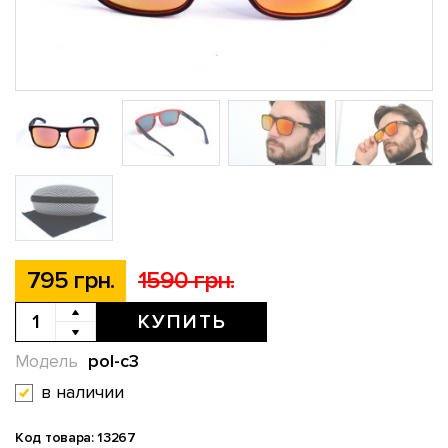
795 грн.
1590 грн.
КУПИТЬ
pol-c3
Модель
в наличии
Код товара: 13267