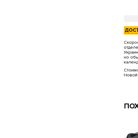
ДОС
Скорос
отделе
Украин
но обы
календ
Стоимо
Новой
ПО