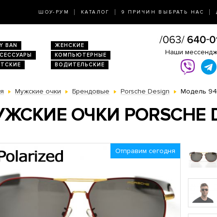
ШОУ-РУМ
КАТАЛОГ
9 ПРИЧИН ВЫБРАТЬ НАС
Y BAN
ЖЕНСКИЕ
Наши мессенд
КСЕССУАРЫ
КОМПЬЮТЕРНЫЕ
ЕТСКИЕ
ВОДИТЕЛЬСКИЕ
ая
Мужские очки
Брендовые
Porsche Design
Модель 9
ЖСКИЕ ОЧКИ PORSCHE D
Отправим сегодня