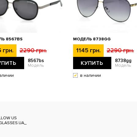
ЛЬ 8567BS
МОДЕЛЬ 8738GG
 грн.
2290 грн.
1145 грн.
2290 грн.
8567bs
8738gg
УПИТЬ
КУПИТЬ
Модель
Модель
аличии
в наличии
LLOW US
GLASSES.UA_