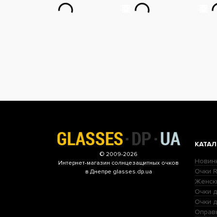
КАТАЛ
© 2009-2026
Новин
Интернет-магазин
солнцезащитных очков
Очки R
в Днепре glasses.dp.ua
Женск
Очки д
Очки 
Оправ