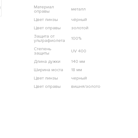
Материал
металл
оправы
Цвет линзы
чёрный
Цвет оправы
золотой
Защита от
100%
ультрафиолета
Степень
UV 400
защиты
Длина дужки
140 мм
Ширина моста
18 мм
Цвет линзы
черный
Цвет оправы
вишня/золото