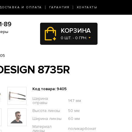
ДОСТАВКА И ОПЛАТА
ГАРАНТИЯ
КОНТАКТЫ
КОРЗИНА
жеры
0 ШТ. - 0 ГРН.
405
ESIGN 8735R
Код товара: 9405
Ширина
147 мм
оправы
Высота линзы
50 мм
Ширина линзы
60 мм
Материал
поликарбонат
линзы