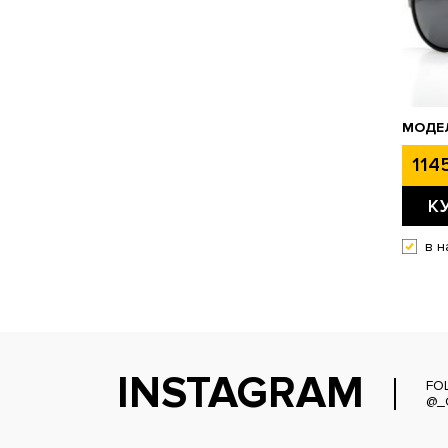
МОДЕ
1145
К
в н
INSTAGRAM
FO
@_