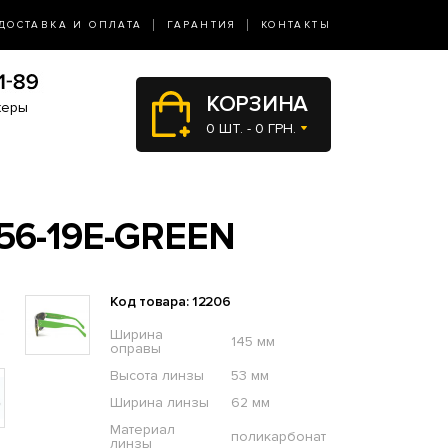
ДОСТАВКА И ОПЛАТА
ГАРАНТИЯ
КОНТАКТЫ
КОРЗИНА
жеры
0 ШТ. - 0 ГРН.
56-19E-GREEN
Код товара: 12206
Ширина
145 мм
оправы
Высота линзы
53 мм
Ширина линзы
62 мм
Материал
поликарбонат
линзы