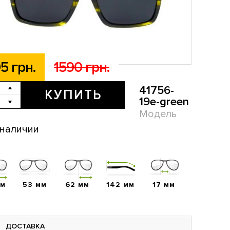
5 грн.
1590 грн.
41756-
КУПИТЬ
19e-green
Модель
 наличии
мм
53 мм
62 мм
142 мм
17 мм
ДОСТАВКА