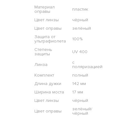
Материал
пластик
оправы
Цвет линзы
чёрный
Цвет оправы
зелёный
Защита от
100%
ультрафиолета
Степень
UV 400
защиты
с
Линза
поляризацией
Комплект
полный
Длина дужки
142 мм
Ширина моста
17 мм
Цвет линзы
чёрный
зелёный/
Цвет оправы
чёрный