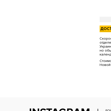
ДОС
Скорос
отделе
Украин
но обы
календ
Стоимо
Новой
FO