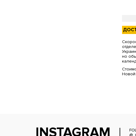
ДОС
Скорос
отделе
Украин
но обы
календ
Стоимо
Новой
INSTAGRAM
FO
@_