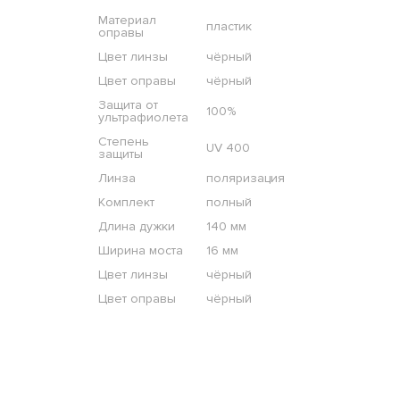
Материал
пластик
оправы
Цвет линзы
чёрный
Цвет оправы
чёрный
Защита от
100%
ультрафиолета
Степень
UV 400
защиты
Линза
поляризация
Комплект
полный
Длина дужки
140 мм
Ширина моста
16 мм
Цвет линзы
чёрный
Цвет оправы
чёрный