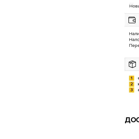
Нова
Нали
Нал
Пере
ДОС