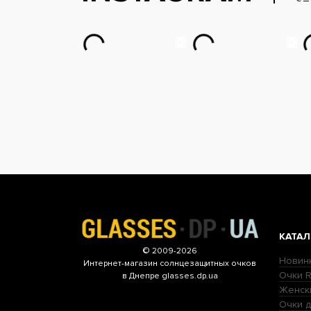
КАТАЛ
© 2009-2026
Новин
Интернет-магазин
солнцезащитных очков
Очки R
в Днепре glasses.dp.ua
Женск
Очки д