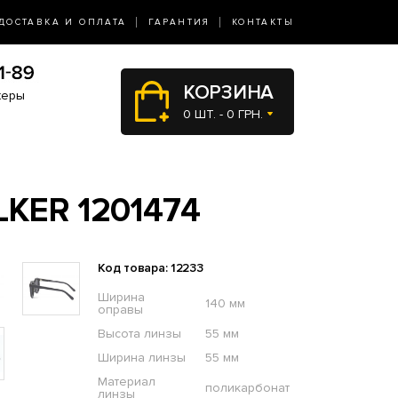
ДОСТАВКА И ОПЛАТА
ГАРАНТИЯ
КОНТАКТЫ
КОРЗИНА
жеры
0 ШТ. - 0 ГРН.
KER 1201474
Код товара: 12233
Ширина
140 мм
оправы
Высота линзы
55 мм
Ширина линзы
55 мм
Материал
поликарбонат
линзы