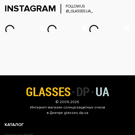
INSTAGRAM
FOLLOW US
@_GLASSES.UA_
© 2009-2026
Интернет-магазин
солнцезащитных очков
в Днепре glasses.dp.ua
КАТАЛОГ