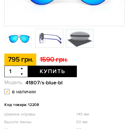
795 грн.
1590 грн.
КУПИТЬ
41807/s-blue-bl
Модель
в наличии
Код товара: 12208
Ширина оправы
145 мм
Высота линзы
50 мм