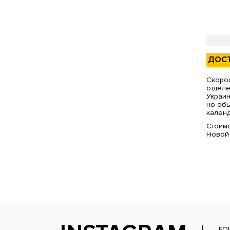
ДОС
Скорос
отделе
Украин
но обы
календ
Стоимо
Новой
FO