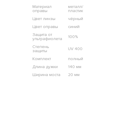
Материал
металл/
оправы
пластик
Цвет линзы
чёрный
Цвет оправы
синий
Защита от
100%
ультрафиолета
Степень
UV 400
защиты
Комплект
полный
Длина дужки
140 мм
Ширина моста
20 мм