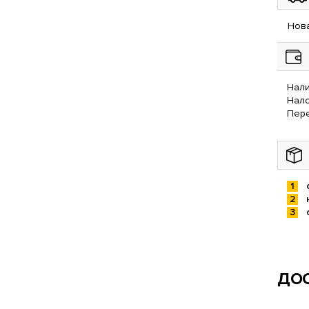
Нова
Нали
Нал
Пере
ДОС