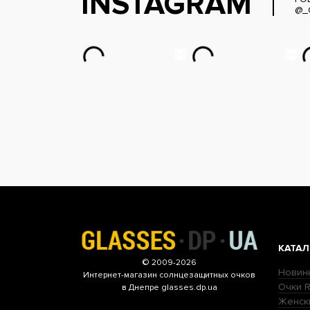
INSTAGRAM
@_
КАТАЛ
© 2009-2026
Новин
Интернет-магазин
солнцезащитных очков
Очки R
в Днепре glasses.dp.ua
Женск