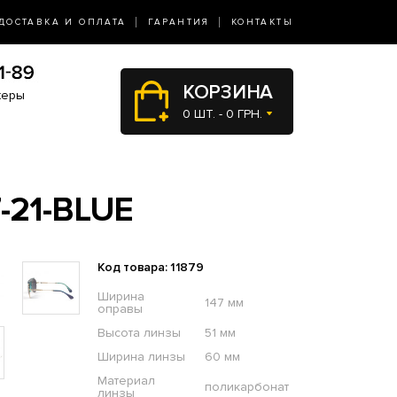
ДОСТАВКА И ОПЛАТА
ГАРАНТИЯ
КОНТАКТЫ
КОРЗИНА
жеры
0 ШТ. - 0 ГРН.
-21-BLUE
Код товара: 11879
Ширина
147 мм
оправы
Высота линзы
51 мм
Ширина линзы
60 мм
Материал
поликарбонат
линзы