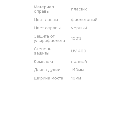
Материал
пластик
оправы
Цвет линзы
фиолетовый
Цвет оправы
черный
Защита от
100%
ультрафиолета
Степень
UV 400
защиты
Комплект
полный
Длина дужки
140мм
Ширина моста
10мм