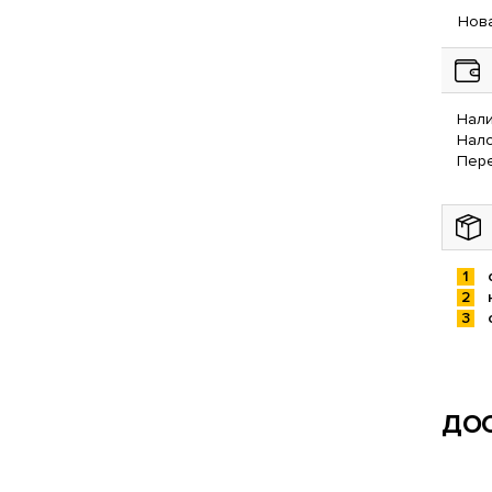
Нова
Нали
Нал
Пере
ДОС