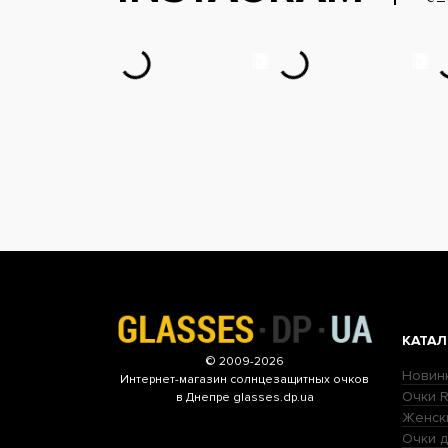
КАТАЛ
© 2009-2026
Новин
Интернет-магазин
солнцезащитных очков
Очки R
в Днепре glasses.dp.ua
Женск
Очки д