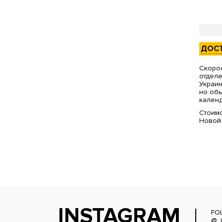
ДОС
Скорос
отделе
Украин
но обы
календ
Стоимо
Новой
INSTAGRAM
FO
@_