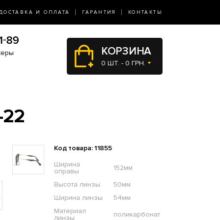
ДОСТАВКА И ОПЛАТА
ГАРАНТИЯ
КОНТАКТЫ
КОРЗИНА
жеры
0 ШТ. - 0 ГРН.
-22
Код товара: 11855
Ширина
152мм
оправы
Высота линзы
50мм
Ширина линзы
54мм
Материал
поликарбонат
линзы