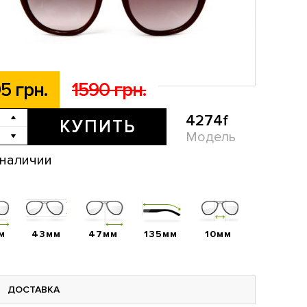
5 грн.
1590 грн.
4274f
КУПИТЬ
Модель
 наличии
м
43мм
47мм
135мм
10мм
ДОСТАВКА