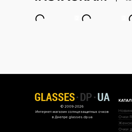
КАТАЛ
© 2009-2026
Новин
Интернет-магазин
солнцезащитных очков
Очки R
в Днепре glasses.dp.ua
Женск
Очки д