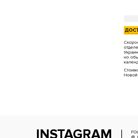
ДОС
Скорос
отделе
Украин
но обы
календ
Стоимо
Новой
INSTAGRAM
FO
@_