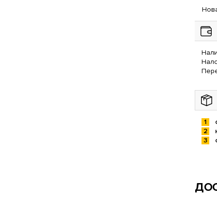
Нова
Нали
Нал
Пере
ДОС