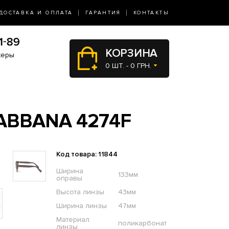
ДОСТАВКА И ОПЛАТА
ГАРАНТИЯ
КОНТАКТЫ
КОРЗИНА
жеры
0 ШТ. - 0 ГРН.
ABBANA 4274F
Код товара: 11844
Ширина
133мм
оправы
Высота линзы
43мм
Ширина линзы
47мм
Материал
поликарбонат
линзы