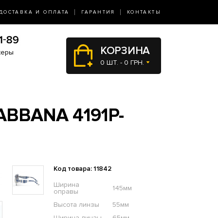
ДОСТАВКА И ОПЛАТА
ГАРАНТИЯ
КОНТАКТЫ
КОРЗИНА
жеры
0 ШТ. - 0 ГРН.
BBANA 4191P-
Код товара: 11842
Ширина
145мм
оправы
Высота линзы
55мм
Ширина линзы
65мм