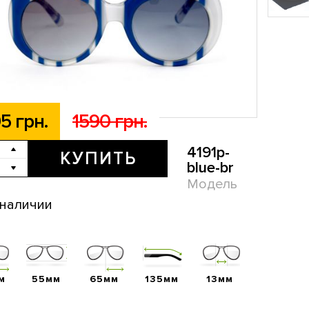
5 грн.
1590 грн.
4191p-
КУПИТЬ
blue-br
Модель
 наличии
м
55мм
65мм
135мм
13мм