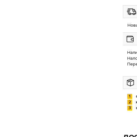
Нова
Нали
Нал
Пере