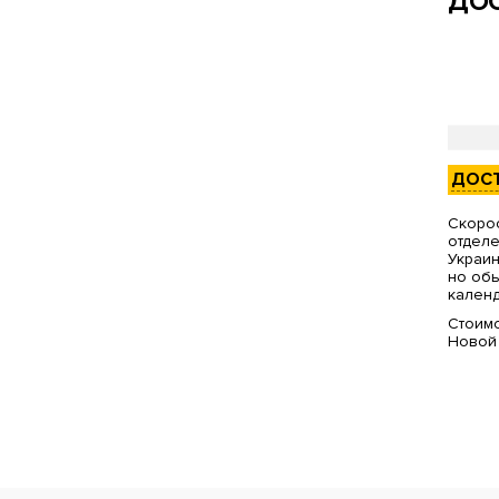
ДОС
ДОС
Скорос
отделе
Украин
но обы
календ
Стоимо
Новой