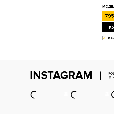
МОДЕ
795
К
в н
INSTAGRAM
FO
@_