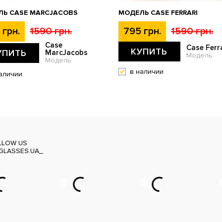
ЛЬ CASE MARCJACOBS
МОДЕЛЬ CASE FERRARI
 грн.
1590 грн.
795 грн.
1590 грн.
Case
Case Ferra
КУПИТЬ
УПИТЬ
MarcJacobs
Модель
Модель
в наличии
аличии
LLOW US
GLASSES.UA_