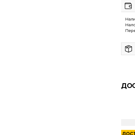
Нали
Нал
Пере
ДОС
ДОС