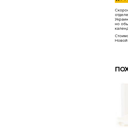
Скорос
отделе
Украин
но обы
календ
Стоимо
Новой
ПО