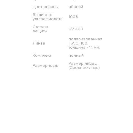
Цвет оправы
чёрний
Защита от
100%
ультрафиолета
Степень
UV 400
защиты
поляризованная
Линза
T.A.C. 100,
толщина - 1,1 мм.
Комплект
полный
Размер лица:L
Размерность
(Среднее лицо)