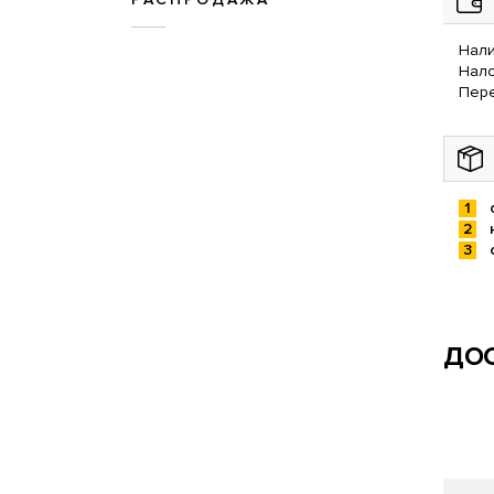
Нали
Нал
Пере
ДОС