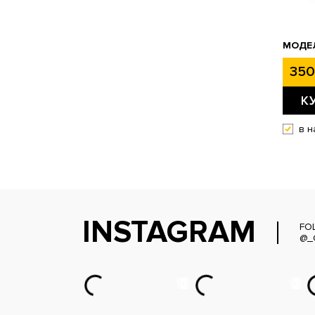
МОДЕЛ
350
К
в н
INSTAGRAM
FO
@_