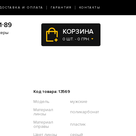
ДОСТАВКА И ОПЛАТА
ГАРАНТИЯ
КОНТАКТЫ
КОРЗИНА
жеры
0 ШТ. - 0 ГРН.
Код товара: 13569
Модель
мужские
Материал
поликарбонат
линзы
Материал
пластик
оправы
Цвет линзы
серый