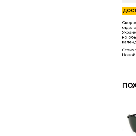
ДОС
Скорос
отделе
Украин
но обы
календ
Стоимо
Новой
ПО