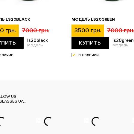
Ь LS20BLACK
МОДЕЛЬ LS20GREEN
0 грн.
7000 грн.
3500 грн.
7000 грн
ls20black
ls20green
УПИТЬ
КУПИТЬ
Модель
Модель
аличии
в наличии
LLOW US
GLASSES.UA_