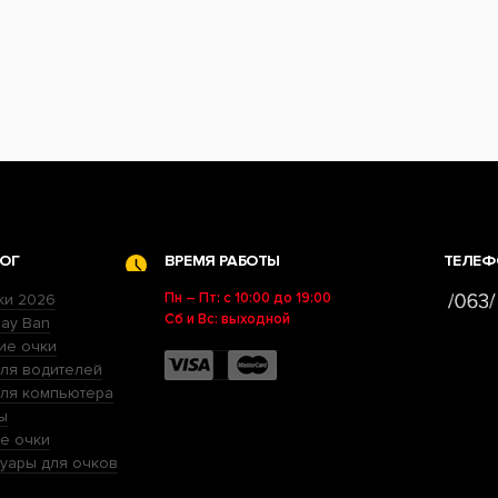
ОГ
ВРЕМЯ РАБОТЫ
ТЕЛЕФ
Пн – Пт: с 10:00 до 19:00
ки 2026
Сб и Вс: выходной
ay Ban
ие очки
ля водителей
для компьютера
ы
е очки
уары для очков