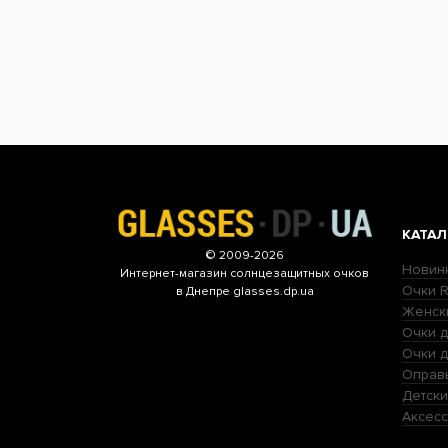
КАТАЛ
© 2009-2026
Новин
Интернет-магазин
солнцезащитных очков
Очки R
в Днепре glasses.dp.ua
Женск
Очки д
Очки 
Оправ
Детски
Аксесс