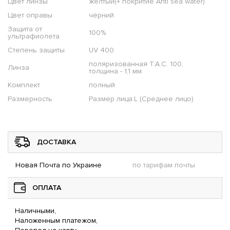
Цвет линзы
желтый(+ покритие Anti sea water)
Цвет оправы
чёрний
Защита от
100%
ультрафиолета
Степень защиты
UV 400
поляризованная T.A.C. 100,
Линза
толщина - 1,1 мм.
Комплект
полный
Размерность
Размер лица:L (Среднее лицо)
ДОСТАВКА
Новая Почта по Украине
по тарифам почты
ОПЛАТА
Наличными,
Наложенным платежом,