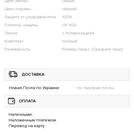
Цвет линзы
серый
Цвет оправы
чёрний
Защита от ультрафиолета
100%
Степень защиты
UV 400
Линза
с поляризацией
Комплект
полный
Размерность
Размер лица:L (Среднее лицо)
ДОСТАВКА
Новая Почта по Украине
по тарифам почты
ОПЛАТА
Наличными,
Наложенным платежом,
Перевод на карту