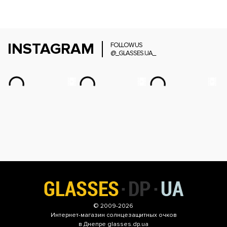
INSTAGRAM
FOLLOW US
@_GLASSES.UA_
© 2009-2026
Интернет-магазин
солнцезащитных очков
в Днепре glasses.dp.ua