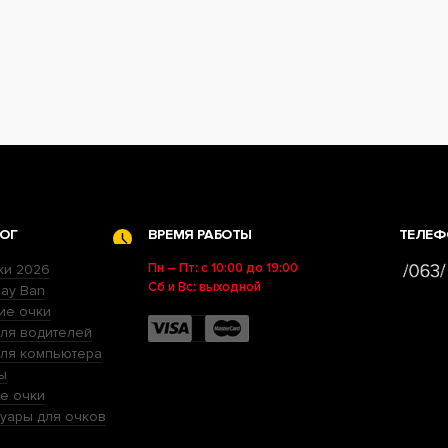
ОГ
ВРЕМЯ РАБОТЫ
ТЕЛЕФ
Пн – Пт: с 10:00 до 19:00
ки 2026
Сб и Вс: выходной
ay Ban
ие очки
ля водителей
для компьютера
ы
е очки
уары для очков