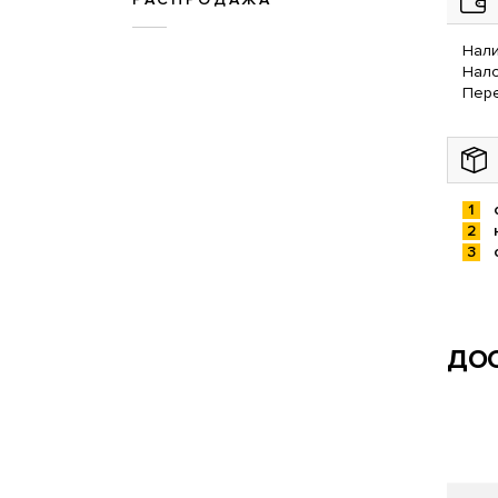
Нали
Нал
Пере
ДОС