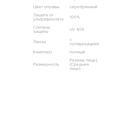
Цвет оправы
серебрянный
Защита от
100%
ультрафиолета
Степень
UV 400
защиты
с
Линза
поляризацией
Комплект
полный
Размер лица:L
Размерность
(Среднее
лицо)