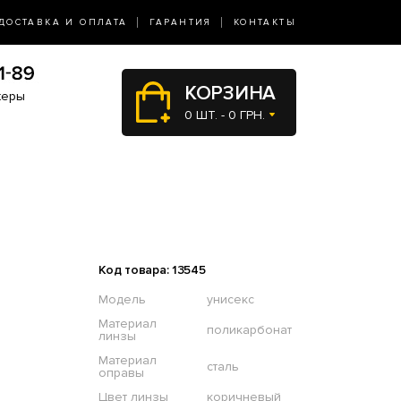
ДОСТАВКА И ОПЛАТА
ГАРАНТИЯ
КОНТАКТЫ
КОРЗИНА
жеры
0 ШТ. - 0 ГРН.
Код товара: 13545
Модель
унисекс
Материал
поликарбонат
линзы
Материал
сталь
оправы
Цвет линзы
коричневый