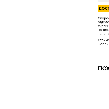
ДОС
Скорос
отделе
Украин
но обы
календ
Стоимо
Новой
ПО