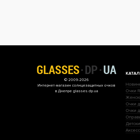
КАТАЛ
© 2009-2026
Новин
Интернет-магазин
солнцезащитных очков
Очки R
в Днепре glasses.dp.ua
Женск
Очки д
Очки 
Оправ
Детски
Аксесс