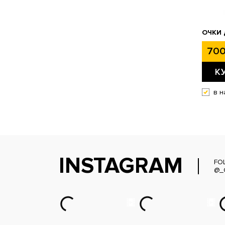
ОЧКИ 
700
К
в н
INSTAGRAM
FO
@_