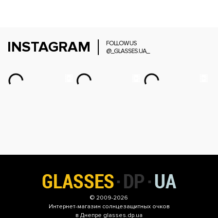
INSTAGRAM
FOLLOW US
@_GLASSES.UA_
© 2009-2026
Интернет-магазин
солнцезащитных очков
в Днепре glasses.dp.ua