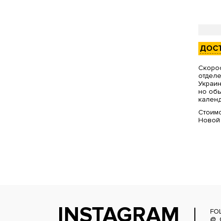
ДОС
Скорос
отделе
Украин
но обы
календ
Стоимо
Новой
INSTAGRAM
FO
@_