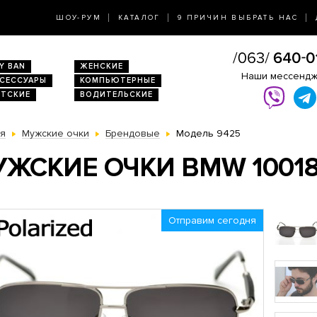
ШОУ-РУМ
КАТАЛОГ
9 ПРИЧИН ВЫБРАТЬ НАС
Y BAN
ЖЕНСКИЕ
Наши мессенд
КСЕССУАРЫ
КОМПЬЮТЕРНЫЕ
ЕТСКИЕ
ВОДИТЕЛЬСКИЕ
ая
Мужские очки
Брендовые
Модель 9425
ЖСКИЕ ОЧКИ BMW 1001
Отправим сегодня