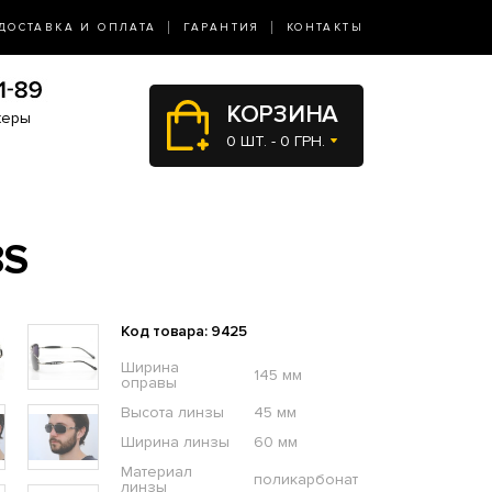
ДОСТАВКА И ОПЛАТА
ГАРАНТИЯ
КОНТАКТЫ
КОРЗИНА
жеры
0 ШТ. - 0 ГРН.
8S
Код товара: 9425
Ширина
145 мм
оправы
Высота линзы
45 мм
Ширина линзы
60 мм
Материал
поликарбонат
линзы