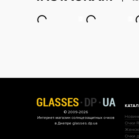
КАТАЛ
© 2009-2026
Новин
Интернет-магазин
солнцезащитных очков
Очки R
в Днепре glasses.dp.ua
Женск
Очки д