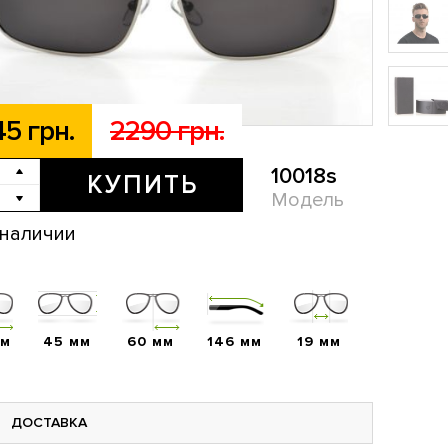
45 грн.
2290 грн.
10018s
КУПИТЬ
Модель
 наличии
мм
45 мм
60 мм
146 мм
19 мм
ДОСТАВКА