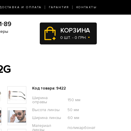
ДОСТАВКА И ОПЛАТА
ГАРАНТИЯ
КОНТАКТЫ
КОРЗИНА
жеры
0 ШТ. - 0 ГРН.
2G
Код товара: 9422
Ширина
150 мм
оправы
Высота линзы
50 мм
Ширина линзы
60 мм
Материал
поликарбонат
линзы