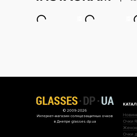
КАТАЛ
© 2009-2026
Новин
Интернет-магазин
солнцезащитных очков
Очки R
в Днепре glasses.dp.ua
Женск
Очки д