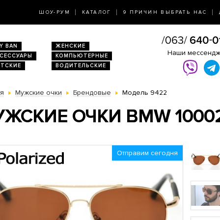
ШОУ-РУМ
КАТАЛОГ
9 ПРИЧИН ВЫБРАТЬ НАС
Y BAN
ЖЕНСКИЕ
Наши мессенд
КСЕССУАРЫ
КОМПЬЮТЕРНЫЕ
ЕТСКИЕ
ВОДИТЕЛЬСКИЕ
ая
Мужские очки
Брендовые
Модель 9422
УЖСКИЕ ОЧКИ BMW 1000
Отправим сегодня