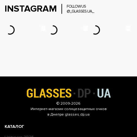
INSTAGRAM
FOLLOW US
@_GLASSES.UA_
© 2009-2026
Интернет-магазин
солнцезащитных очков
в Днепре glasses.dp.ua
КАТАЛОГ