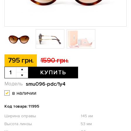
795 грн.
1590 грн.
КУПИТЬ
smu096-pdc/1y4
Модель
в наличии
Код товара: 11995
Ширина оправы
145 ии
Высота линзы
53 мм