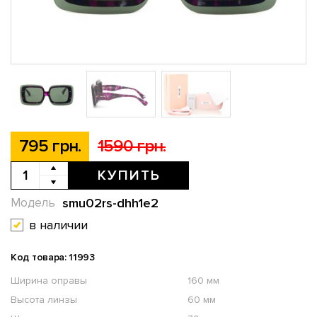
795 грн.
1590 грн.
КУПИТЬ
smu02rs-dhh1e2
Модель
в наличии
Код товара: 11993
Ширина оправы
160 мм
Высота линзы
60 мм