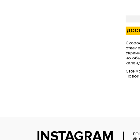
ДОС
Скорос
отделе
Украин
но обы
календ
Стоимо
Новой
INSTAGRAM
FO
@_