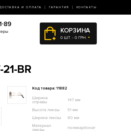
ДОСТАВКА И ОПЛАТА
ГАРАНТИЯ
КОНТАКТЫ
КОРЗИНА
жеры
0 ШТ. - 0 ГРН.
-21-BR
Код товара: 11882
Ширина
147 мм
оправы
Высота линзы
51 мм
Ширина линзы
60 мм
Материал
поликарбонат
линзы