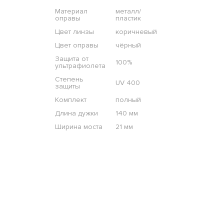
Материал
металл/
оправы
пластик
Цвет линзы
коричневый
Цвет оправы
чёрный
Защита от
100%
ультрафиолета
Степень
UV 400
защиты
Комплект
полный
Длина дужки
140 мм
Ширина моста
21 мм