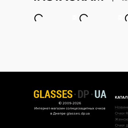
КАТАЛ
© 2009-2026
Новин
Интернет-магазин
солнцезащитных очков
Очки R
в Днепре glasses.dp.ua
Женск
Очки д